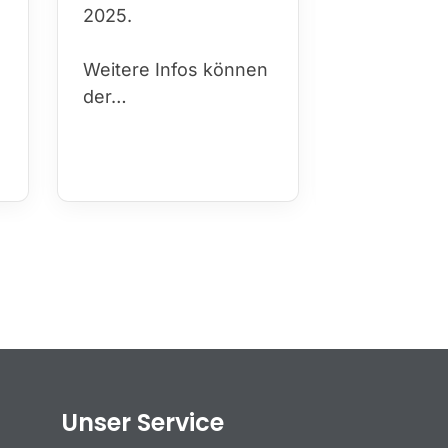
2025.
ficep/fisec
Budapest 
Weitere Infos können
insbesonde
der…
Gruppe de
Schwimme
Schwimme
Unser Service