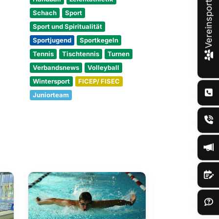
Vereinsportal
Schach
Sport
Sport und Spiritualität
Sportjugend
Sportkegeln
Tennis
Tischtennis
Turnen
Verbandsnews
Volleyball
Wintersport
FICEP/ FISEC
Juniorteam