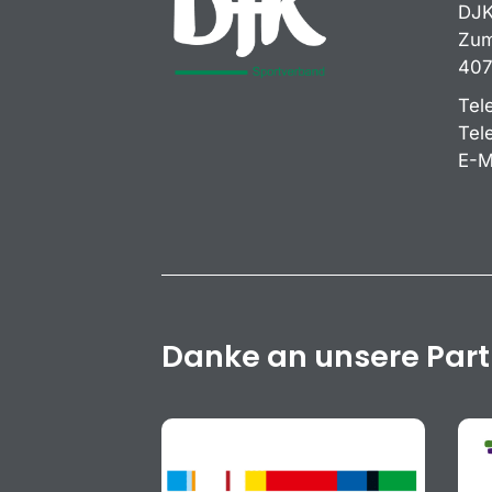
DJK
Zum
407
Tel
Tel
E-M
Danke an unsere Par