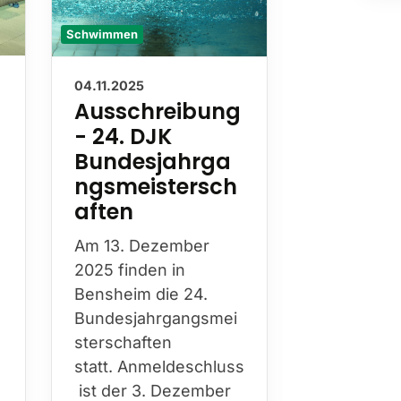
Schwimmen
Schwimmen
04.11.2025
23.07.2025
:
Ausschreibung
🏊‍♂️
- 24. DJK
Schwi
Bundesjahrga
„NEED 
ngsmeistersch
– Motto
aften
Erfolgs
Am 13. Dezember
2025 finden in
Bensheim die 24.
Bundesjahrgangsmei
sterschaften
NEED A 
-
statt. Anmeldeschluss
Motto der
ist der 3. Dezember
diesjährig
t