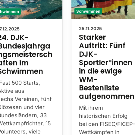
chwimmen
Schwimmen
17.12.2025
25.11.2025
24. DJK-
Starker Auftritt
Bundesjahrga
Fünf DJK-
ngsmeistersch
Sportler*innen
aften im
in die ewige
Schwimmen
WM-
Bestenliste
Fast 500 Starts,
aufgenommen
Aktive aus
sechs Vereinen, fünf
Mit ihrem
Diözesen und vier
historischen Erfolg
Bundesländern, 33
bei den FISEC/FICEP
Wettkampfrichter, 15
Wettkämpfen in
Volunteers, viele
Budapest – insgesam