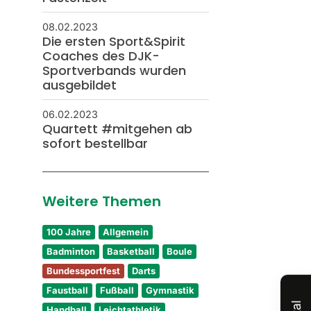
08.02.2023
Die ersten Sport&Spirit
Coaches des DJK-
Sportverbands wurden
ausgebildet
06.02.2023
Quartett #mitgehen ab
sofort bestellbar
Weitere Themen
100 Jahre
Allgemein
Badminton
Basketball
Boule
Bundessportfest
Darts
Faustball
Fußball
Gymnastik
Handball
Leichtathletik