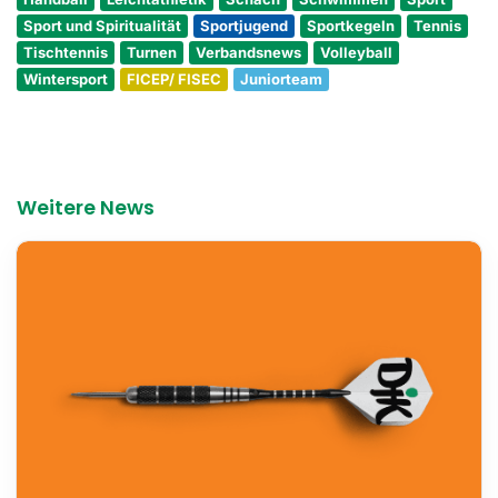
Sport und Spiritualität
Sportjugend
Sportkegeln
Tennis
Tischtennis
Turnen
Verbandsnews
Volleyball
Wintersport
FICEP/ FISEC
Juniorteam
Weitere News