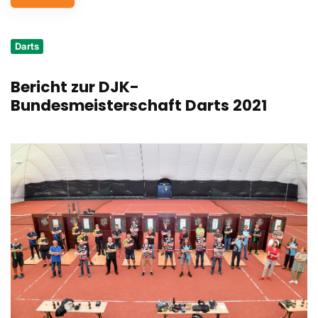
Service
Darts
Aus- und Fortbildungen
Bericht zur DJK-
Kontakt
Bundesmeisterschaft Darts 2021
Bundessportfest '26
DJK Sportjugend