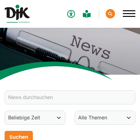
Verband
Aktuelles
Verbands-News
Social-Media-News
Termine
Ergebnisse
Sportdeutschland-News
Sport
Verantwortung